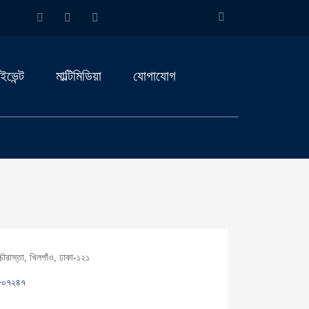
ইভেন্ট
মাল্টিমিডিয়া
যোগাযোগ
চৌরাস্তা, খিলগাঁও, ঢাকা-১২১
৮০৭২৪৭