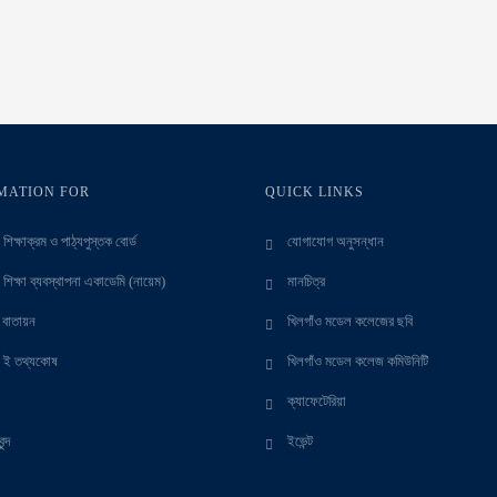
MATION FOR
QUICK LINKS
শিক্ষাক্রম ও পাঠ্যপুস্তক বোর্ড
যোগাযোগ অনুসন্ধান
 শিক্ষা ব্যবস্থাপনা একাডেমি (নায়েম)
মানচিত্র
ক বাতায়ন
খিলগাঁও মডেল কলেজের ছবি
 ই তথ্যকোষ
খিলগাঁও মডেল কলেজ কমিউনিটি
ক্যাফেটেরিয়া
ন্দ
ইভেন্ট