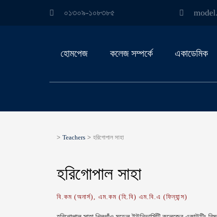
০১৩০৯-১০৮৩৮৫
model
হোমপেজ
কলেজ সম্পর্কে
একাডেমিক
>
Teachers
>
হরিগোপাল সাহা
হরিগোপাল সাহা
বি.কম (অনার্স), এম.কম (হি.বি) এম.বি.এ (ফিন্যান্স)
হরিগোপাল সাহা খিলগাঁও মডেল ইউনিভার্সিটি কলেজের একাউন্টিং বিষয়ে