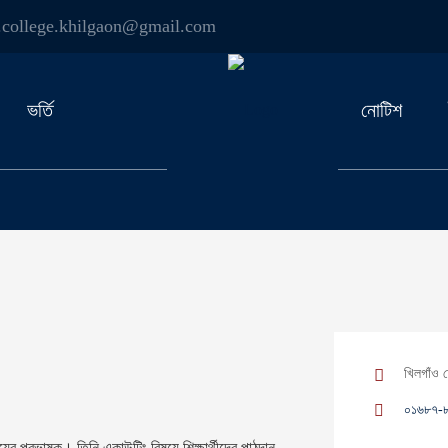
.college.khilgaon@gmail.com
ভর্তি
নোটিশ
খিলগাঁও 
০১৬৮৭-
র প্রভাষক। তিনি একাউন্টিং বিষয়ে শিক্ষার্থীদের পাঠদান