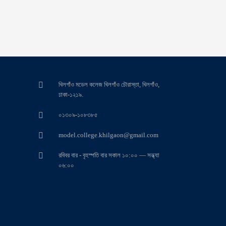
খিলগাঁও মডেল কলেজ খিলগাঁও চৌরাস্তা, খিলগাঁও,
ঢাকা-১২১৯.
০১৩০৯-১০৮৩৮৫
model.college.khilgaon@gmail.com
রবিবর বার - বৃহস্পতি বার সকাল ১০:০০ — সন্ধ্যা
০৬:০০