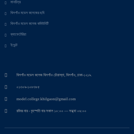
মানচিত্র
খিলগাঁও মডেল কলেজের ছবি
খিলগাঁও মডেল কলেজ কমিউনিটি
ক্যাফেটেরিয়া
ইভেন্ট
খিলগাঁও মডেল কলেজ খিলগাঁও চৌরাস্তা, খিলগাঁও, ঢাকা-১২১৯.
০১৩০৯-১০৮৩৮৫
model.college.khilgaon@gmail.com
রবিবর বার - বৃহস্পতি বার সকাল ১০:০০ — সন্ধ্যা ০৬:০০