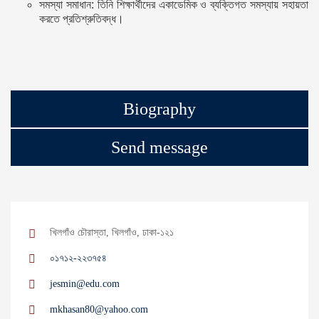
সমস্যা সমাধান: তিনি শিক্ষার্থীদের একাডেমিক ও ব্যক্তিগত সমস্যায় সহায়তা
করতে প্রতিশ্রুতিবদ্ধ।
Biography
Send message
খিলগাঁও চৌরাস্তা, খিলগাঁও, ঢাকা-১২১
০১৭১২-২২৩৭৫৪
jesmin@edu.com
mkhasan80@yahoo.com