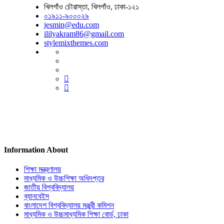
খিলগাঁও চৌরাস্তা, খিলগাঁও, ঢাকা-১২১
০১৯১১-৯০০০২৯
jesmin@edu.com
ililyakram86@gmail.com
stylemixthemes.com
Information About
শিক্ষা মন্ত্রণালয়
মাধ্যমিক ও উচ্চশিক্ষা অধিদপ্তর
জাতীয় বিশ্ববিদ্যালয়
ব্যানবেইস
বাংলাদেশ বিশ্ববিদ্যালয় মঞ্জুরী কমিশন
মাধ্যমিক ও উচ্চমাধ্যমিক শিক্ষা বোর্ড, ঢাকা