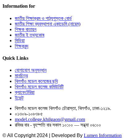
Information for
জাতীয় শিক্ষাক্রম ও পাঠ্যপুস্তক বোর্ড
জাতীয় শিক্ষা ব্যবস্থাপনা একাডেমি (নায়েম)
শিক্ষক বাতায়ন
জাতীয় ই তথ্যকোষ
মিডিয়া
শিক্ষকবৃন্দ
Quick Links
যোগাযোগ অনুসন্ধান
মানচিত্র
খিলগাঁও মডেল কলেজের ছবি
খিলগাঁও মডেল কলেজ কমিউনিটি
ক্যাফেটেরিয়া
ইভেন্ট
খিলগাঁও মডেল কলেজ খিলগাঁও চৌরাস্তা, খিলগাঁও, ঢাকা-১২১৯.
০১৩০৯-১০৮৩৮৫
model.college.khilgaon@gmail.com
রবিবর বার - বৃহস্পতি বার সকাল ১০:০০ — সন্ধ্যা ০৬:০০
© All Copyright 2024 | Developed By
Lumen Information