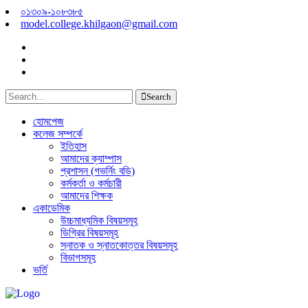
০১৩০৯-১০৮৩৮৫
model.college.khilgaon@gmail.com
Search
হোমপেজ
কলেজ সম্পর্কে
ইতিহাস
আমাদের ক্যাম্পাস
প্রশাসন (গভর্নিং বডি)
কর্মকর্তা ও কর্মচারী
আমাদের শিক্ষক
একাডেমিক
উচ্চমাধ্যমিক বিষয়সমূহ
ডিগ্রির বিষয়সমূহ
স্নাতক ও স্নাতকোত্তর বিষয়সমূহ
বিভাগসমূহ
ভর্তি