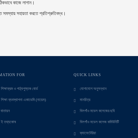
 সঠিকভাবে কাজে লাগান।
গত সমস্যায় সহায়তা করতে প্রতিশ্রুতিবদ্ধ।
MATION FOR
QUICK LINKS
শিক্ষাক্রম ও পাঠ্যপুস্তক বোর্ড
যোগাযোগ অনুসন্ধান
 শিক্ষা ব্যবস্থাপনা একাডেমি (নায়েম)
মানচিত্র
ক বাতায়ন
খিলগাঁও মডেল কলেজের ছবি
 ই তথ্যকোষ
খিলগাঁও মডেল কলেজ কমিউনিটি
ক্যাফেটেরিয়া