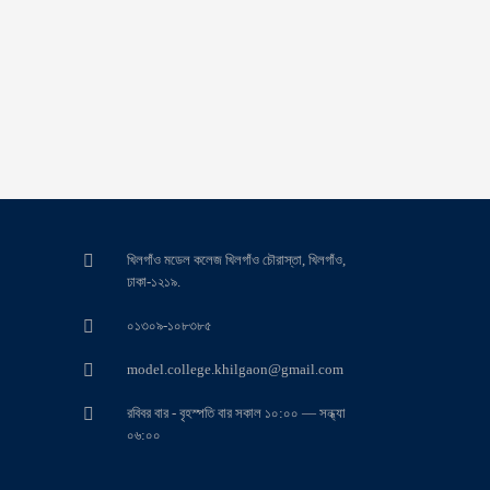
খিলগাঁও মডেল কলেজ খিলগাঁও চৌরাস্তা, খিলগাঁও,
ঢাকা-১২১৯.
০১৩০৯-১০৮৩৮৫
model.college.khilgaon@gmail.com
রবিবর বার - বৃহস্পতি বার সকাল ১০:০০ — সন্ধ্যা
০৬:০০