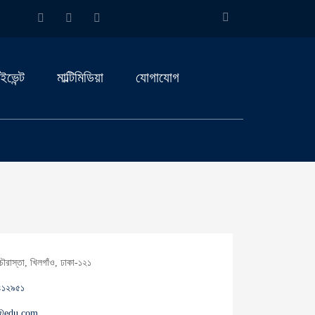
ইভেন্ট
মাল্টিমিডিয়া
যোগাযোগ
চৌরাস্তা, খিলগাঁও, ঢাকা-১২১
৪১২৯৫১
@edu.com