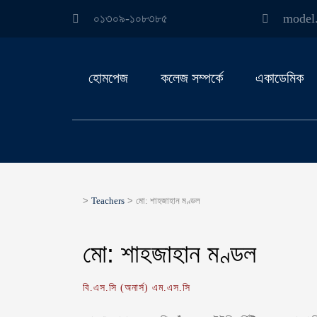
০১৩০৯-১০৮৩৮৫
model
হোমপেজ
কলেজ সম্পর্কে
একাডেমিক
>
Teachers
>
মো: শাহজাহান মণ্ডল
মো: শাহজাহান মণ্ডল
বি.এস.সি (অনার্স) এম.এস.সি