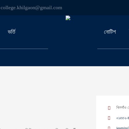
.college.khilgaon@gmail.com
ভর্তি
নোটিশ
খিলগাঁও 
০১৫৫২-
jesmin