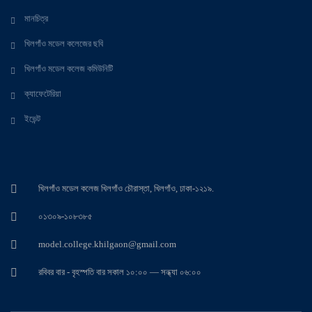
মানচিত্র
খিলগাঁও মডেল কলেজের ছবি
খিলগাঁও মডেল কলেজ কমিউনিটি
ক্যাফেটেরিয়া
ইভেন্ট
খিলগাঁও মডেল কলেজ খিলগাঁও চৌরাস্তা, খিলগাঁও, ঢাকা-১২১৯.
০১৩০৯-১০৮৩৮৫
model.college.khilgaon@gmail.com
রবিবর বার - বৃহস্পতি বার সকাল ১০:০০ — সন্ধ্যা ০৬:০০