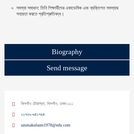
সমস্যা সমাধান: তিনি শিক্ষার্থীদের একাডেমিক এবং ব্যক্তিগত সমস্যায়
সহায়তা করতে প্রতিশ্রুতিবদ্ধ।
Biography
Send message
খিলগাঁও চৌরাস্তা, খিলগাঁও, ঢাকা-১২১
০১৭৩২-৬৪১৭৯৪
ummakulsum1978@edu.com