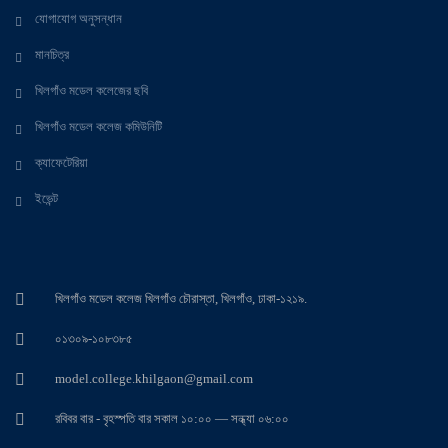
যোগাযোগ অনুসন্ধান
মানচিত্র
খিলগাঁও মডেল কলেজের ছবি
খিলগাঁও মডেল কলেজ কমিউনিটি
ক্যাফেটেরিয়া
ইভেন্ট
খিলগাঁও মডেল কলেজ খিলগাঁও চৌরাস্তা, খিলগাঁও, ঢাকা-১২১৯.
০১৩০৯-১০৮৩৮৫
model.college.khilgaon@gmail.com
রবিবর বার - বৃহস্পতি বার সকাল ১০:০০ — সন্ধ্যা ০৬:০০