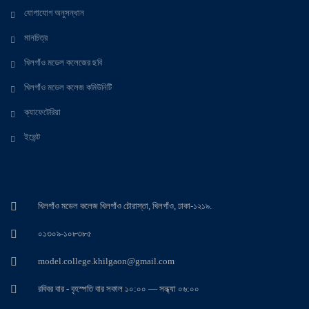
যোগাযোগ অনুসন্ধান
মানচিত্র
খিলগাঁও মডেল কলেজের ছবি
খিলগাঁও মডেল কলেজ কমিউনিটি
ক্যাফেটেরিয়া
ইভেন্ট
খিলগাঁও মডেল কলেজ খিলগাঁও চৌরাস্তা, খিলগাঁও, ঢাকা-১২১৯.
০১৩০৯-১০৮৩৮৫
model.college.khilgaon@gmail.com
রবিবর বার - বৃহস্পতি বার সকাল ১০:০০ — সন্ধ্যা ০৬:০০